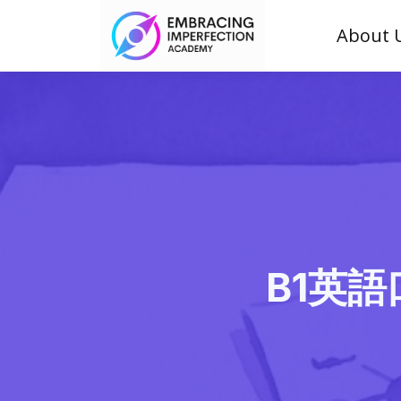
About 
B1英